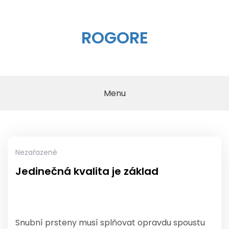
Skip
to
content
ROGORE
Menu
Nezařazené
Jedinečná kvalita je základ
Snubní prsteny
musí splňovat opravdu spoustu