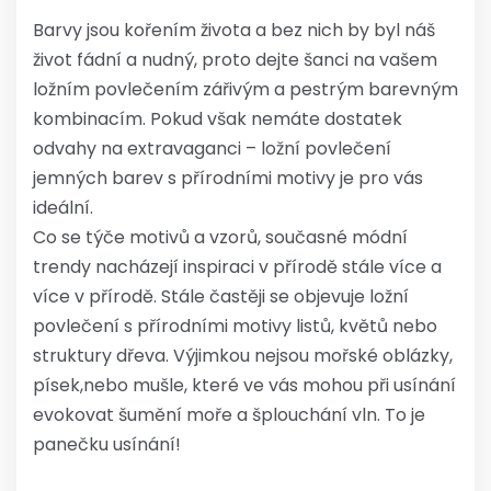
Barvy jsou kořením života a bez nich by byl náš
život fádní a nudný, proto dejte šanci na vašem
ložním povlečením zářivým a pestrým barevným
kombinacím. Pokud však nemáte dostatek
odvahy na extravaganci – ložní povlečení
jemných barev s přírodními motivy je pro vás
ideální.
Co se týče motivů a vzorů, současné módní
trendy nacházejí inspiraci v přírodě stále více a
více v přírodě. Stále častěji se objevuje
ložní
povlečení
s přírodními motivy listů, květů nebo
struktury dřeva. Výjimkou nejsou mořské oblázky,
písek,nebo mušle, které ve vás mohou při usínání
evokovat šumění moře a šplouchání vln. To je
panečku usínání!