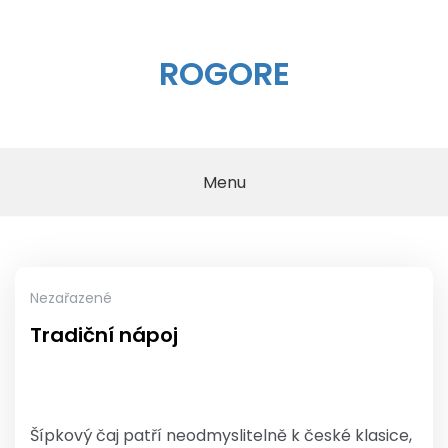
Skip
to
content
ROGORE
Menu
Nezařazené
Tradiční nápoj
Šípkový čaj
patří neodmyslitelně k české klasice,