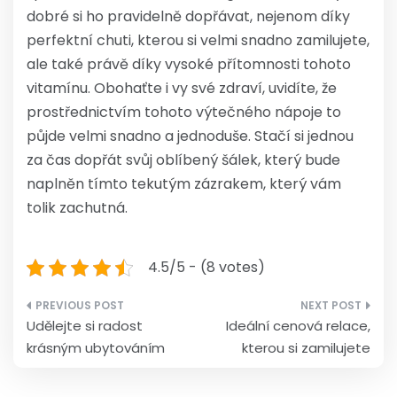
dobré si ho pravidelně dopřávat, nejenom díky
perfektní chuti, kterou si velmi snadno zamilujete,
ale také právě díky vysoké přítomnosti tohoto
vitamínu. Obohaťte i vy své zdraví, uvidíte, že
prostřednictvím tohoto výtečného nápoje to
půjde velmi snadno a jednoduše. Stačí si jednou
za čas dopřát svůj oblíbený šálek, který bude
naplněn tímto tekutým zázrakem, který vám
tolik zachutná.
4.5/5 - (8 votes)
Navigace
Udělejte si radost
Ideální cenová relace,
pro
krásným ubytováním
kterou si zamilujete
příspěvek