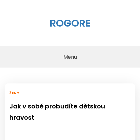
Skip
to
content
ROGORE
Menu
ŽENY
Jak v sobě probudíte dětskou
hravost