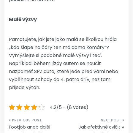
Malé výzvy
Pamatujete, jak jste jako malá se školkou hrála
„kdo šlape na čáry ten má doma komáry“?
Vymýšlejte si podobné malé výzvy i teď.
Například: během jízdy autem se naučit
nazpaměť SPZ auta, které jede před vámi nebo
vyběhnout schody do 4. patra dřív, než tam
přijede výtah.
4.2/5 - (8 votes)
Navigace
Footjob aneb další
Jak efektivně cvičit v
pro