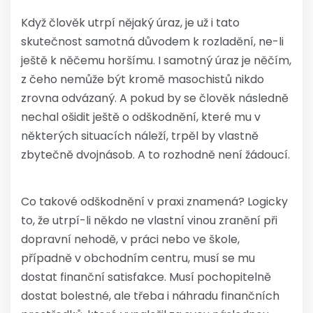
Když člověk utrpí nějaký úraz, je už i tato
skutečnost samotná důvodem k rozladění, ne-li
ještě k něčemu horšímu. I samotný úraz je něčím,
z čeho nemůže být kromě masochistů nikdo
zrovna odvázaný. A pokud by se člověk následně
nechal ošidit ještě o odškodnění, které mu v
některých situacích náleží, trpěl by vlastně
zbytečně dvojnásob. A to rozhodně není žádoucí.
Co takové odškodnění v praxi znamená? Logicky
to, že utrpí-li někdo ne vlastní vinou zranění při
dopravní nehodě, v práci nebo ve škole,
případně v obchodním centru, musí se mu
dostat finanční satisfakce. Musí pochopitelně
dostat bolestné, ale třeba i náhradu finančních