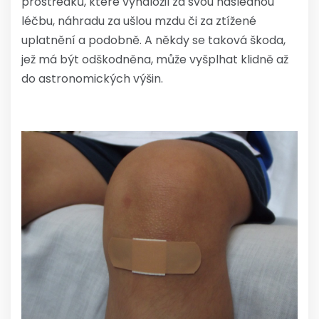
prostředků, které vynaložil za svou následnou
léčbu, náhradu za ušlou mzdu či za ztížené
uplatnění a podobně. A někdy se taková škoda,
jež má být odškodněna, může vyšplhat klidně až
do astronomických výšin.