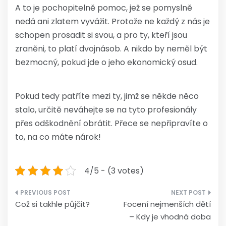
A to je pochopitelně pomoc, jež se pomyslně
nedá ani zlatem vyvážit. Protože ne každý z nás je
schopen prosadit si svou, a pro ty, kteří jsou
zraněni, to platí dvojnásob. A nikdo by neměl být
bezmocný, pokud jde o jeho ekonomický osud.
Pokud tedy patříte mezi ty, jimž se někde něco
stalo, určitě neváhejte se na tyto profesionály
přes odškodnění obrátit. Přece se nepřipravíte o
to, na co máte nárok!
4/5 - (3 votes)
Navigace
Což si takhle půjčit?
Focení nejmenších dětí
pro
– Kdy je vhodná doba