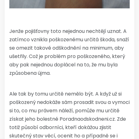
Jenže pojišťovny toto nejednou nechtějí uznat. A
zatímco vznikla poškozenému určitá škoda, snaží
se omezit takové odškodnění na minimum, aby
ušetřily. Což je problém pro poškozeného, který
aby pak nejednou doplácel na to, že mu byla
způsobena újma.
Ale tak by tomu určitě nemělo být. A když už si
poškozený nedokáže sám prosadit svou a vymoci
si to, co mu právem náleží, pomůže mu určitě
získat jeho
bolestné Poradnaodskodneni.cz
. Zde
totiž působí odborníci, kteří dokážou zjistit
skutečný stav věcí, ocenit ho a případně se i