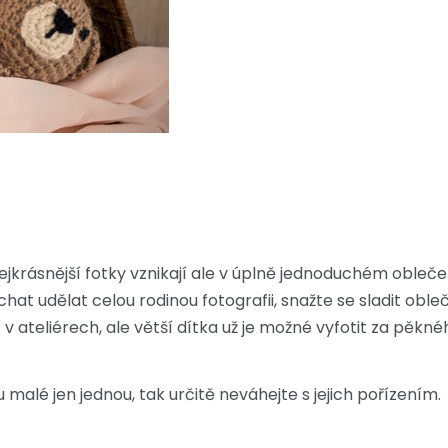
nejkrásnější fotky vznikají ale v úplně jednoduchém obleče
hat udělat celou rodinou fotografii, snažte se sladit ob
v ateliérech, ale větší dítka už je možné vyfotit za pěkné
malé jen jednou, tak určitě neváhejte s jejich pořízením.