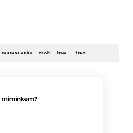
ZAHRADA A DŮM
ZBOŽÍ
ŽENA
ŽENY
 s miminkem?