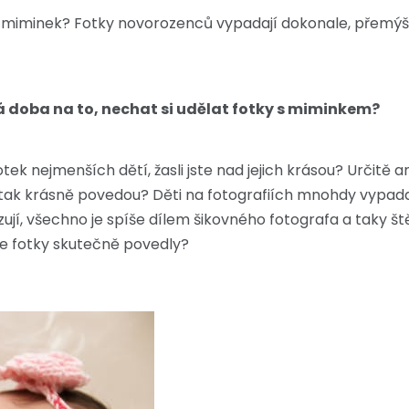
minek? Fotky novorozenců vypadají dokonale, přemýšleli 
á doba na to, nechat si udělat fotky s miminkem?
otek nejmenších dětí, žasli jste nad jejich krásou? Určitě 
y tak krásně povedou? Děti na fotografiích mnohdy vypadaj
, všechno je spíše dílem šikovného fotografa a taky štěst
 se fotky skutečně povedly?