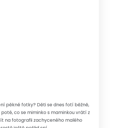
ení pěkné fotky? Děti se dnes fotí běžně,
n poté, co se miminko s maminkou vrátí z
 mít na fotografii zachyceného malého
rostě ještě pořád spí.