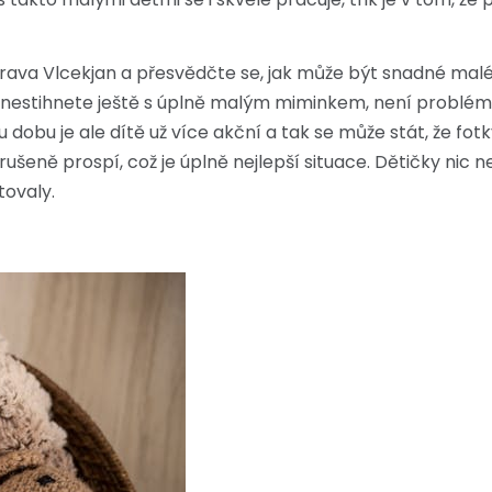
trava
Vlcekjan
a přesvědčte se, jak může být snadné malé 
o nestihnete ještě s úplně malým miminkem, není problém n
u dobu je ale dítě už více akční a tak se může stát, že fo
erušeně prospí, což je úplně nejlepší situace. Dětičky nic 
tovaly.