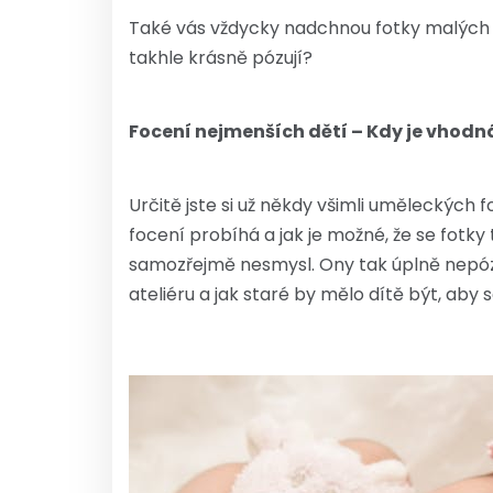
Také vás vždycky nadchnou fotky malých mi
takhle krásně pózují?
Focení nejmenších dětí – Kdy je vhodn
Určitě jste si už někdy všimli uměleckých f
focení probíhá a jak je možné, že se fotk
samozřejmě nesmysl. Ony tak úplně nepózují
ateliéru a jak staré by mělo dítě být, aby