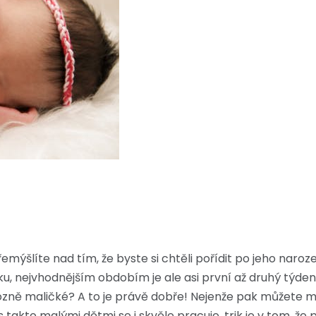
mýšlíte nad tím, že byste si chtěli pořídit po jeho naroz
ku, nejvhodnějším obdobím je ale asi první až druhý týde
o hrozně maličké? A to je právě dobře! Nejenže pak můžete
takto malými dětmi se i skvěle pracuje, trik je v tom, že p