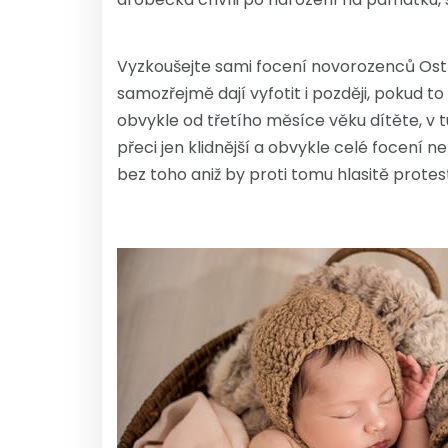
Vyzkoušejte sami focení novorozenců Os
samozřejmě dají vyfotit i později, pokud t
obvykle od třetího měsíce věku dítěte, v t
přeci jen klidnější a obvykle celé focení n
bez toho aniž by proti tomu hlasitě protes