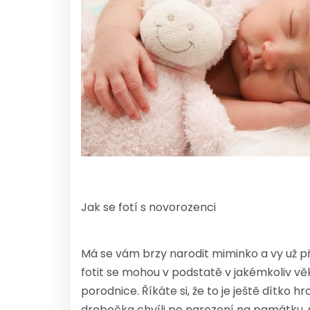
Jak se fotí s novorozenci
Má se vám brzy narodit miminko a vy už pře
fotit se mohou v podstatě v jakémkoliv vě
porodnice. Říkáte si, že to je ještě dítk
drobečka chvíli po narození na památku, s 