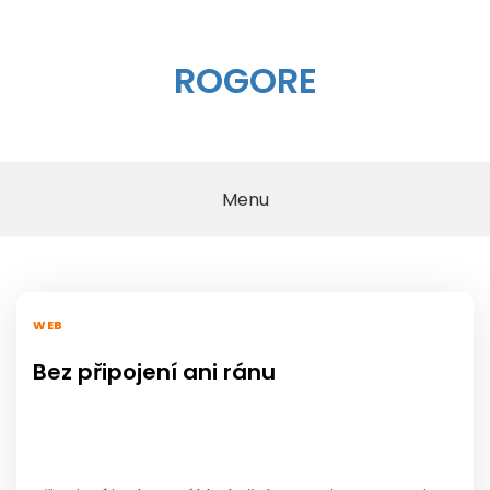
Skip
to
content
ROGORE
Menu
WEB
Bez připojení ani ránu