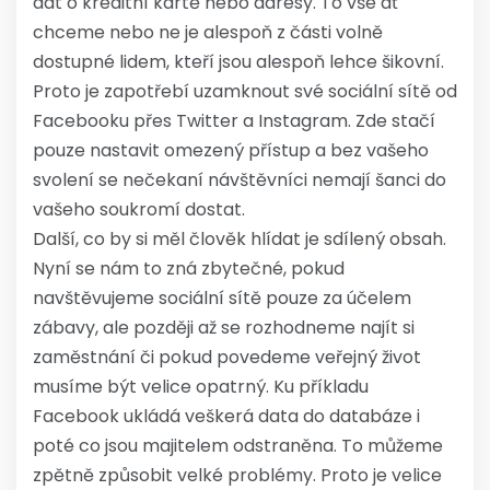
dat o kreditní kartě nebo adresy. To vše ať
chceme nebo ne je alespoň z části volně
dostupné lidem, kteří jsou alespoň lehce šikovní.
Proto je zapotřebí uzamknout své sociální sítě od
Facebooku přes Twitter a Instagram. Zde stačí
pouze nastavit omezený přístup a bez vašeho
svolení se nečekaní návštěvníci nemají šanci do
vašeho soukromí dostat.
Další, co by si měl člověk hlídat je sdílený obsah.
Nyní se nám to zná zbytečné, pokud
navštěvujeme sociální sítě pouze za účelem
zábavy, ale později až se rozhodneme najít si
zaměstnání či pokud povedeme veřejný život
musíme být velice opatrný. Ku příkladu
Facebook ukládá veškerá data do databáze i
poté co jsou majitelem odstraněna. To můžeme
zpětně způsobit velké problémy. Proto je velice